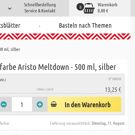
Schnellbestellung
Warenkorb
0
Service & Kontakt
0,00 €
.
tsblätter
Basteln nach Themen
0 ml, silber
farbe Aristo Meltdown - 500 ml, silber
N° 500830
wSt.)
13,25 €
(100ml = 2,65 €)
In den Warenkorb
eferbar
Lieferung voraussichtlich:
Dienstag, 11. August