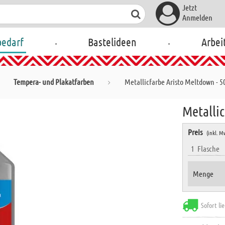
Jetzt
Anmelden
.
.
bedarf
Bastelideen
Arbei
Tempera- und Plakatfarben
Metallicfarbe Aristo Meltdown - 50
Metallic
Preis
(inkl. M
1
Flasche
Menge
Sofort li