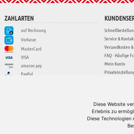
ZAHLARTEN
KUNDENSER
auf Rechnung
Schnellbestellun
Service & Kontak
Vorkasse
Versandkosten &
MasterCard
FAQ - Häufige F
VISA
Mein Konto
amazon pay
Privateinstellun
PayPal
SIE FINDEN UNS AUCH BEI
ÜBER ADUIS
Wir über uns
Diese Website ver
Jobs
Erlebnis zu ermögl
Impressum
Diese Technologien 
Be
AGB