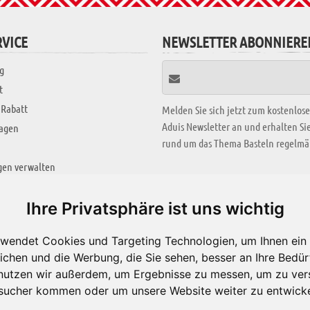
VICE
NEWSLETTER ABONNIERE
g
t
 Rabatt
Melden Sie sich jetzt zum kostenlos
Aduis Newsletter an und erhalten S
ragen
rund um das Thema Basteln regelmäß
gen verwalten
KREATIV ZONE
Ihre Privatsphäre ist uns wichtig
Aktuelles Video
wendet Cookies und Targeting Technologien, um Ihnen ein 
Alle Videos
ichen und die Werbung, die Sie sehen, besser an Ihre Bedü
Bastelideen
nutzen wir außerdem, um Ergebnisse zu messen, um zu ver
sucher kommen oder um unsere Website weiter zu entwicke
Arbeitsblätter