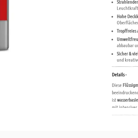
Strahlender
Leuchtkraft
Hohe Deckkr
Oberfläche
Tropffreies
Umweltfreu
abbaubar un
Sicher & vie
und kreativ
Details -
Diese
Flüssigm
beeindruckend
ist
wasserbasie
mit intensiver
Arbeiten
und p
kann.
Besonders umw