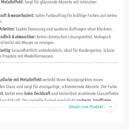
 Metalleffekt:
Sorgt für glänzende Akzente mit intensiver
.
aft & wasserbasiert:
Satter Farbauftrag für kräftige Farben auf vielen
n.
 Arbeiten:
Exakte Dosierung und sauberes Auftragen ohne Klecksen.
ndlich & abwaschbar:
Keine chemischen Lösungsmittel, biologisch
d leicht mit Wasser zu reinigen.
lseitig:
Gesundheitlich unbedenklich, ideal für Kindergarten, Schule
e Projekte mit Modelliermassen.
alfarbe mit Metalleffekt
verleiht Ihren Kunstprojekten einen
en Glanz und sorgt für einzigartige, schimmernde Akzente. Die Farbe
rt
, bietet eine
hohe Deckkraft
und hinterlässt strahlende Glanzeffekte
 Leuchtkraft. Die spezielle Formel ermöglicht
sauberes, tropffreies
Details zum Produkt
räzises Dosieren, sodass die Farbe problemlos aufgetragen werden
eltfreundlich: Die
Farbe enthält keine chemischen Lösungsmittel
, ist