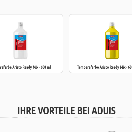
mit kaltem Wa
gesundheitlic
Kinderprojekt
Modelliermass
Möglichkeiten
Diese
Flüssigm
Eltern, die ho
afarbe Aristo Ready Mix - 600 ml
Temperafarbe Aristo Ready Mix - 60
IHRE VORTEILE BEI ADUIS