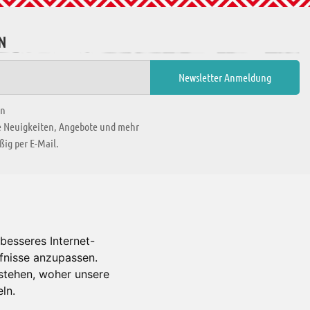
N
en
ie Neuigkeiten, Angebote und mehr
ig per E-Mail.
WIR BEFINDEN UNS IN
besseres Internet-
rfnisse anzupassen.
Es gibt uns auch in
stehen, woher unsere
ln.