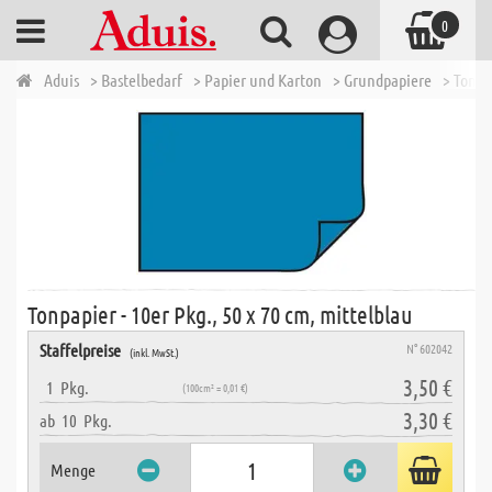
0
Aduis
> Bastelbedarf
> Papier und Karton
> Grundpapiere
> Tonpa
Tonpapier - 10er Pkg., 50 x 70 cm, mittelblau
Staffelpreise
N° 602042
(inkl. MwSt.)
3,50 €
1
Pkg.
(100cm² = 0,01 €)
3,30 €
ab
10
Pkg.
Menge