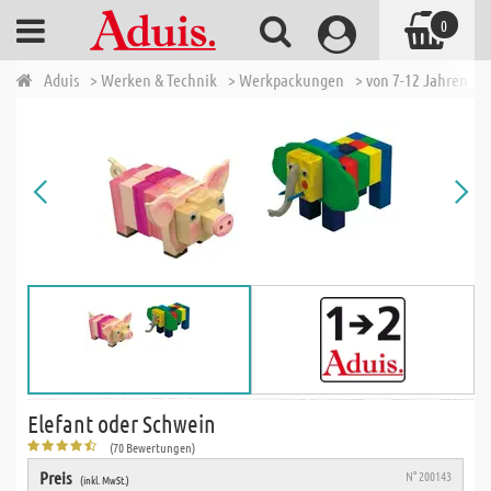
0
Aduis
> Werken & Technik
> Werkpackungen
> von 7-12 Jahren
>
Elefant oder Schwein
(70 Bewertungen)
Preis
N° 200143
(inkl. MwSt.)