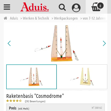
0
Aduis
> Werken & Technik
> Werkpackungen
> von 7-12 Jahren
>
Raketenbasis "Cosmodrome"
(292 Bewertungen)
Preis
N° 200162
(inkl. MwSt.)