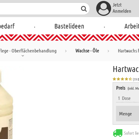
Jetzt
Anmelden
.
.
bedarf
Bastelideen
Arbei
flege - Oberflächenbehandlung
Wachse - Öle
Hartwachs f
Hartwach
(19 
Preis
(inkl. M
1
Dose
Menge
Sofort li