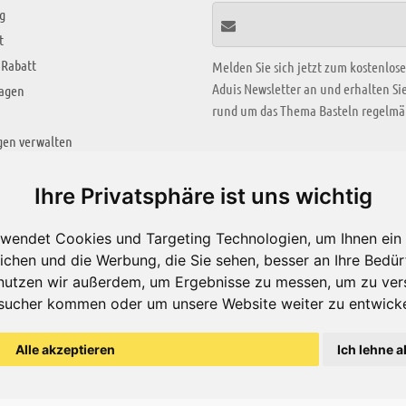
g
t
 Rabatt
Melden Sie sich jetzt zum kostenlos
Aduis Newsletter an und erhalten S
ragen
rund um das Thema Basteln regelmäß
gen verwalten
KREATIV ZONE
Ihre Privatsphäre ist uns wichtig
Aktuelles Video
wendet Cookies und Targeting Technologien, um Ihnen ein 
Alle Videos
ichen und die Werbung, die Sie sehen, besser an Ihre Bedü
Bastelideen
nutzen wir außerdem, um Ergebnisse zu messen, um zu ver
sucher kommen oder um unsere Website weiter zu entwicke
Arbeitsblätter
ärung
Alle akzeptieren
Ich lehne a
© Aduis 1996 - 2026