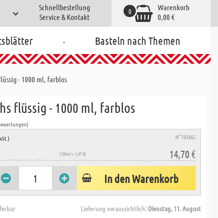
Schnellbestellung
Warenkorb
0
Service & Kontakt
0,00 €
.
tsblätter
Basteln nach Themen
lüssig - 1000 ml, farblos
s flüssig - 1000 ml, farblos
Bewertungen)
N° 703862
wSt.)
14,70 €
(100ml = 1,47 €)
In den Warenkorb
eferbar
Lieferung voraussichtlich:
Dienstag, 11. August