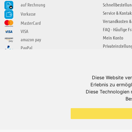
auf Rechnung
Schnellbestellun
Service & Kontak
Vorkasse
Versandkosten &
MasterCard
FAQ - Häufige F
VISA
Mein Konto
amazon pay
Privateinstellun
PayPal
SIE FINDEN UNS AUCH BEI
ÜBER ADUIS
Wir über uns
Diese Website ver
Jobs
Erlebnis zu ermögl
Impressum
Diese Technologien 
Be
AGB
Datenschutzerkl