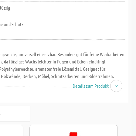
lüssig
ge und Schutz
egewachs, universell einsetzbar. Besonders gut für feine Werkarbeiten
, da flüssiges Wachs leichter in Fugen und Ecken eindringt.
 Polyethylenwachse, aromatenfreie Lösemittel. Geeignet für:
 Holzwände, Decken, Möbel, Schnitzarbeiten und Bilderrahmen.
 und Schutz für unversiegelte Holzböden, Linoleum, Cotto. Hartwachs
Details zum Produkt
it Pinsel, Baumwolltuch oder Bürste eingearbeitet werden.
e