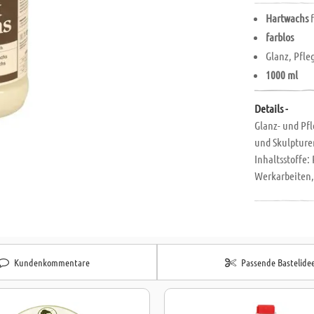
Hartwachs
f
farblos
Glanz, Pfle
1000 ml
Details -
Glanz- und Pfl
und Skulpturen
Inhaltsstoffe:
Werkarbeiten,
Glanz, Pflege
flüssig kann m
Kundenkommentare
Passende Bastelide