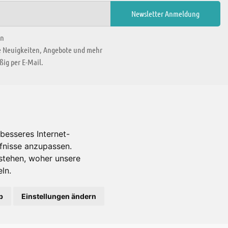
en
ie Neuigkeiten, Angebote und mehr
ig per E-Mail.
WIR BEFINDEN UNS IN
besseres Internet-
rfnisse anzupassen.
Es gibt uns auch in
stehen, woher unsere
ln.
b
Einstellungen ändern