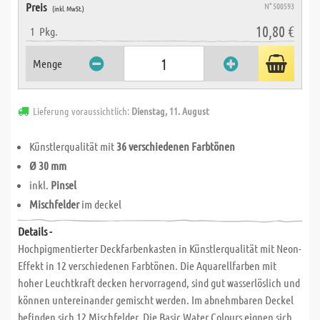
Preis
N° 500593
(inkl. MwSt.)
10,80 €
1
Pkg.
Menge
Lieferung voraussichtlich:
Dienstag, 11. August
Künstlerqualität mit
36 verschiedenen Farbtönen
Ø 30 mm
inkl.
Pinsel
Mischfelder
im deckel
Details -
Hochpigmentierter Deckfarbenkasten in Künstlerqualität mit Neon-
Effekt in 12 verschiedenen Farbtönen. Die Aquarellfarben mit
hoher Leuchtkraft decken hervorragend, sind gut wasserlöslich und
können untereinander gemischt werden. Im abnehmbaren Deckel
befinden sich 12 Mischfelder. Die Basic Water Colours eignen sich