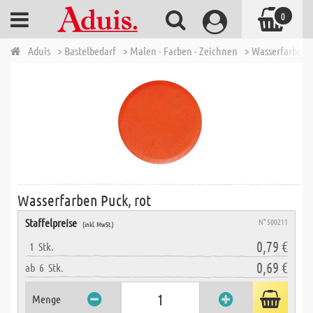
0
Aduis
> Bastelbedarf
> Malen - Farben - Zeichnen
> Wasserfarben -
Wasserfarben Puck, rot
Staffelpreise
N° 500211
(inkl. MwSt.)
0,79 €
1
Stk.
0,69 €
ab
6
Stk.
Menge