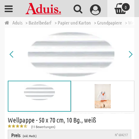
0
Aduis
> Bastelbedarf
> Papier und Karton
> Grundpapiere
> Well
Wellpappe - 50 x 70 cm, 10 Bg., weiß
(11 Bewertungen)
Preis
N° 604217
(inkl. MwSt.)