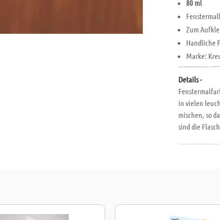
80 ml
Fenstermal
Zum Aufkle
Handliche 
Marke: Kre
Details -
Fenstermalfarb
in vielen leuc
mischen, so d
sind die Flasc
Kunstwerke kö
zu jeder Jahr
können Kinder 
fördern! Malsp