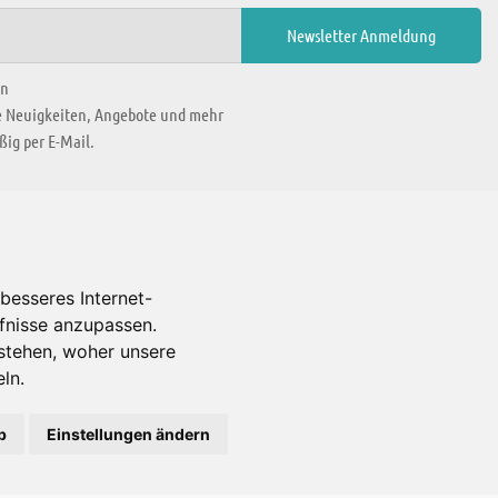
en
ie Neuigkeiten, Angebote und mehr
ig per E-Mail.
WIR BEFINDEN UNS IN
besseres Internet-
rfnisse anzupassen.
Es gibt uns auch in
stehen, woher unsere
ln.
b
Einstellungen ändern