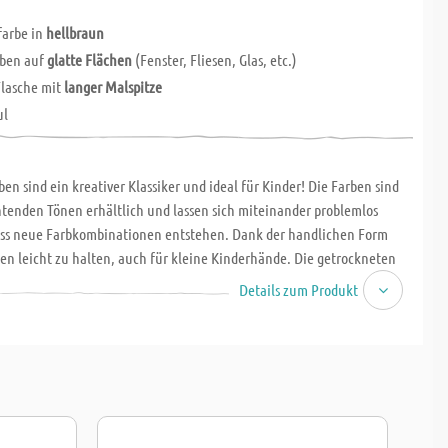
farbe in
hellbraun
ben auf
glatte Flächen
(Fenster, Fliesen, Glas, etc.)
Flasche mit
langer Malspitze
ul
en sind ein kreativer Klassiker und ideal für Kinder! Die Farben sind
htenden Tönen erhältlich und lassen sich miteinander problemlos
ass neue Farbkombinationen entstehen. Dank der handlichen Form
hen leicht zu halten, auch für kleine Kinderhände. Die getrockneten
nnen jederzeit wieder abgezogen werden - so kannst Du Deine Fenster
Details zum Produkt
eszeit, oder nach Lust und Laune umgestalten! Mit Window Colors
ihre Fantasie freien Lauf lassen und gleichzeitig die Feinmotorik
aß garantiert!