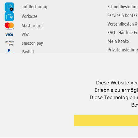
auf Rechnung
Schnellbestellun
Service & Kontak
Vorkasse
Versandkosten &
MasterCard
FAQ - Häufige F
VISA
Mein Konto
amazon pay
Privateinstellun
PayPal
SIE FINDEN UNS AUCH BEI
ÜBER ADUIS
Wir über uns
Diese Website ver
Jobs
Erlebnis zu ermögl
Impressum
Diese Technologien 
Be
AGB
Datenschutzerkl