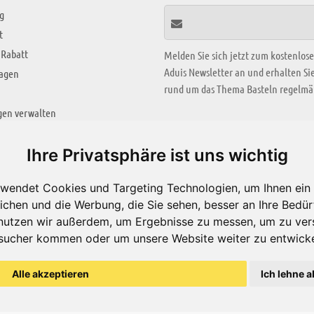
g
t
 Rabatt
Melden Sie sich jetzt zum kostenlos
Aduis Newsletter an und erhalten S
ragen
rund um das Thema Basteln regelmäß
gen verwalten
KREATIV ZONE
Ihre Privatsphäre ist uns wichtig
Aktuelles Video
wendet Cookies und Targeting Technologien, um Ihnen ein 
Alle Videos
ichen und die Werbung, die Sie sehen, besser an Ihre Bedü
Bastelideen
nutzen wir außerdem, um Ergebnisse zu messen, um zu ver
sucher kommen oder um unsere Website weiter zu entwicke
Arbeitsblätter
ärung
Alle akzeptieren
Ich lehne a
© Aduis 1996 - 2026