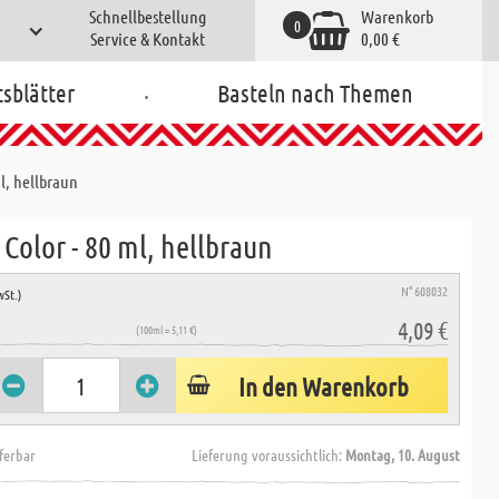
Schnellbestellung
Warenkorb
0
Service & Kontakt
0,00 €
.
tsblätter
Basteln nach Themen
l, hellbraun
Color - 80 ml, hellbraun
N° 608032
wSt.)
4,09 €
(100ml = 5,11 €)
In den Warenkorb
eferbar
Lieferung voraussichtlich:
Montag, 10. August