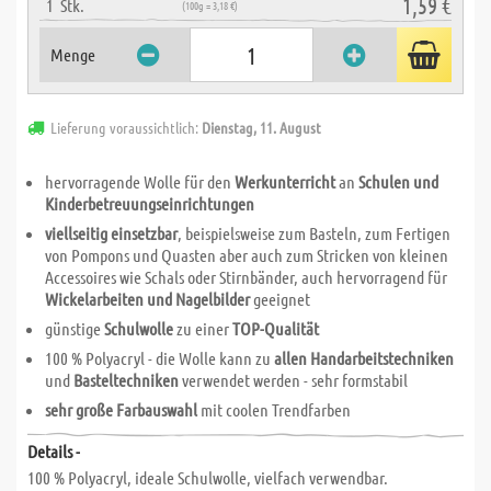
1,59 €
1
Stk.
(100g = 3,18 €)
Menge
Lieferung voraussichtlich:
Dienstag, 11. August
hervorragende Wolle für den
Werkunterricht
an
Schulen und
Kinderbetreuungseinrichtungen
viellseitig einsetzbar
, beispielsweise zum Basteln, zum Fertigen
von Pompons und Quasten aber auch zum Stricken von kleinen
Accessoires wie Schals oder Stirnbänder, auch hervorragend für
Wickelarbeiten und Nagelbilder
geeignet
günstige
Schulwolle
zu einer
TOP-Qualität
100 % Polyacryl - die Wolle kann zu
allen Handarbeitstechniken
und
Basteltechniken
verwendet werden - sehr formstabil
sehr große Farbauswahl
mit coolen Trendfarben
Details -
100 % Polyacryl, ideale Schulwolle, vielfach verwendbar.