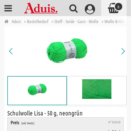
0
Aduis
> Bastelbedarf
> Stoff - Seide - Garn - Wolle
> Wolle & Häkelg
Schulwolle Lisa - 50 g, neongrün
Preis
N° 920358
(inkl. MwSt.)