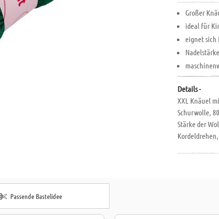
Großer Knä
ideal für K
eignet sich 
Nadelstärke 
maschinenw
Details -
XXL Knäuel mi
Schurwolle, 80
Stärke der Wol
Kordeldrehen,
ca. 140 m, ma
m.
Passende Bastelidee