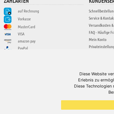
ZAHLARTEN
KUNDENSER
auf Rechnung
Schnellbestellun
Service & Kontak
Vorkasse
Versandkosten &
MasterCard
FAQ - Häufige F
VISA
Mein Konto
amazon pay
Privateinstellun
PayPal
SIE FINDEN UNS AUCH BEI
ÜBER ADUIS
Wir über uns
Diese Website ver
Jobs
Erlebnis zu ermögl
Impressum
Diese Technologien 
Be
AGB
Datenschutzerkl