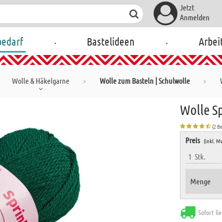
Jetzt
Anmelden
.
.
bedarf
Bastelideen
Arbei
Wolle & Häkelgarne
Wolle zum Basteln | Schulwolle
Wolle Sp
(2 B
Preis
(inkl. M
1
Stk.
Menge
Sofort li