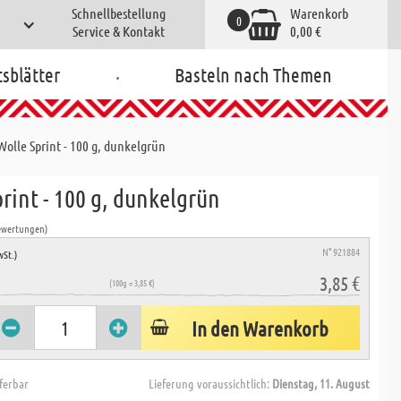
Schnellbestellung
Warenkorb
0
Service & Kontakt
0,00 €
.
tsblätter
Basteln nach Themen
Wolle Sprint - 100 g, dunkelgrün
rint - 100 g, dunkelgrün
ewertungen)
N° 921884
wSt.)
3,85 €
(100g = 3,85 €)
In den Warenkorb
eferbar
Lieferung voraussichtlich:
Dienstag, 11. August