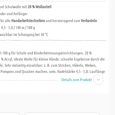
uel Schulwolle mit
20 % Wollanteil
inder und Anfänger
für alle
Handarbeitstechniken
und hervorragend zum
Verbasteln
4,5 - 5,0 / 140 m / 100 g
aschbar im Schongang bei 30 °C
t 100 g für Schule und Kinderbetreuungseinrichtungen. 20 %
 % Acryl, ideale Wolle für kleine Hände, schnelle Ergebnisse durch die
le. Sehr vielseitig einsetzbar: z. B. zum Stricken, Häkeln, Weben,
 Pompons und Quasten machen, uvm. Nadelstärke 4,5 - 5,0; Lauflänge
schinenwaschbar im Schongang bei 30 °C. Knäuel 100 g, Lauflänge 140
Details zum Produkt