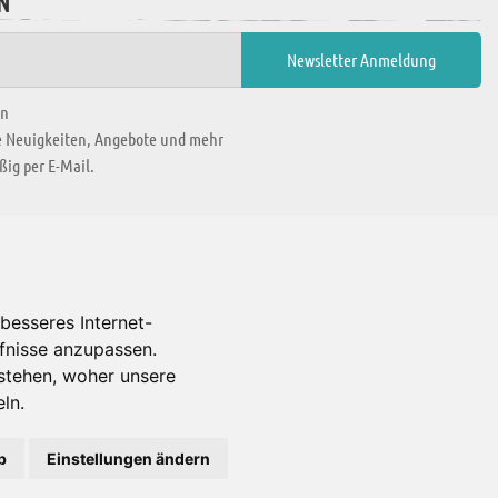
N
en
ie Neuigkeiten, Angebote und mehr
ig per E-Mail.
WIR BEFINDEN UNS IN
besseres Internet-
rfnisse anzupassen.
Es gibt uns auch in
stehen, woher unsere
ln.
b
Einstellungen ändern