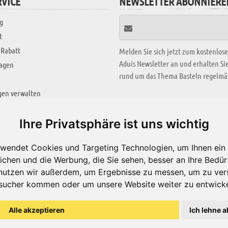
VICE
NEWSLETTER ABONNIERE
g
t
 Rabatt
Melden Sie sich jetzt zum kostenlos
Aduis Newsletter an und erhalten S
ragen
rund um das Thema Basteln regelmäß
gen verwalten
KREATIV ZONE
Ihre Privatsphäre ist uns wichtig
Aktuelles Video
wendet Cookies und Targeting Technologien, um Ihnen ein 
Alle Videos
ichen und die Werbung, die Sie sehen, besser an Ihre Bedü
Bastelideen
nutzen wir außerdem, um Ergebnisse zu messen, um zu ver
sucher kommen oder um unsere Website weiter zu entwicke
Arbeitsblätter
ärung
Alle akzeptieren
Ich lehne a
© Aduis 1996 - 2026