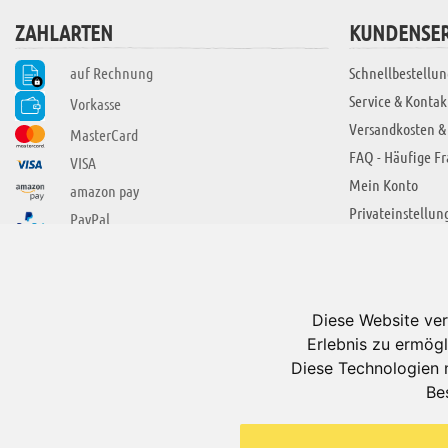
ZAHLARTEN
KUNDENSER
auf Rechnung
Schnellbestellun
Service & Kontak
Vorkasse
Versandkosten &
MasterCard
FAQ - Häufige F
VISA
Mein Konto
amazon pay
Privateinstellun
PayPal
SIE FINDEN UNS AUCH BEI
ÜBER ADUIS
Wir über uns
Diese Website ver
Jobs
Erlebnis zu ermögl
Impressum
Diese Technologien 
Be
AGB
Datenschutzerkl