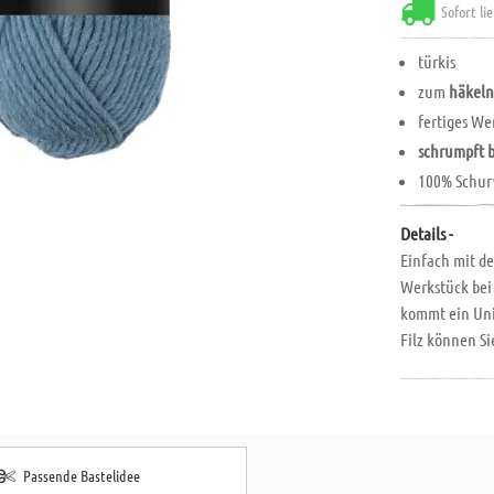
Sofort li
türkis
zum
häkeln
fertiges We
schrumpft 
100% Schur
Details -
Einfach mit de
Werkstück bei
kommt ein Unik
Filz können Si
%. 100 % Schur
Passende Bastelidee