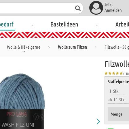
Jetzt
Anmelden
.
.
bedarf
Bastelideen
Arbei
Wolle & Häkelgarne
Wolle zum Filzen
Filzwolle - 50 g
Filzwolle
(1 B
Staffelpreis
1
Stk.
ab
10
Stk.
Menge