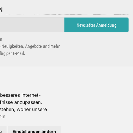
N
en
ie Neuigkeiten, Angebote und mehr
ig per E-Mail.
WIR BEFINDEN UNS IN
besseres Internet-
rfnisse anzupassen.
Es gibt uns auch in
stehen, woher unsere
ln.
b
Einstellungen ändern