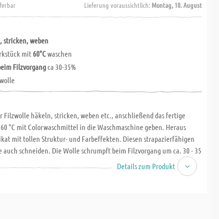
eferbar
Lieferung voraussichtlich:
Montag, 10. August
, stricken, weben
rkstück mit
60°C
waschen
beim Filzvorgang
ca 30-35%
wolle
r Filzwolle häkeln, stricken, weben etc., anschließend das fertige
 60 °C mit Colorwaschmittel in die Waschmaschine geben. Heraus
at mit tollen Struktur- und Farbeffekten. Diesen strapazierfähigen
e auch schneiden. Die Wolle schrumpft beim Filzvorgang um ca. 30 - 35
wolle, Lauflänge 50 m, Nadelstärke 8.
Details zum Produkt