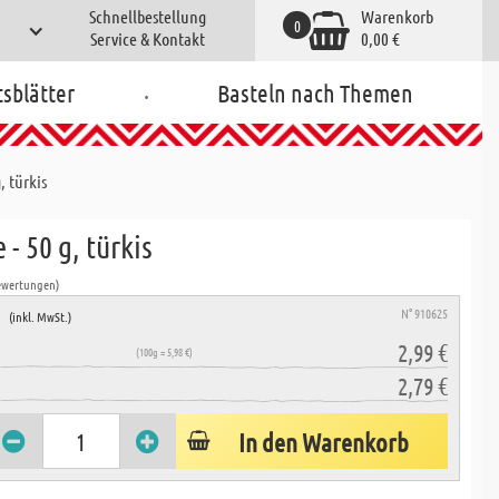
Schnellbestellung
Warenkorb
0
Service & Kontakt
0,00 €
.
tsblätter
Basteln nach Themen
, türkis
 - 50 g, türkis
ewertungen)
e
N° 910625
(inkl. MwSt.)
2,99 €
(100g = 5,98 €)
2,79 €
In den Warenkorb