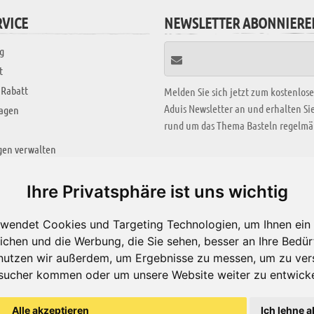
VICE
NEWSLETTER ABONNIERE
g
t
 Rabatt
Melden Sie sich jetzt zum kostenlos
Aduis Newsletter an und erhalten S
ragen
rund um das Thema Basteln regelmäß
gen verwalten
KREATIV ZONE
Ihre Privatsphäre ist uns wichtig
Aktuelles Video
wendet Cookies und Targeting Technologien, um Ihnen ein 
Alle Videos
ichen und die Werbung, die Sie sehen, besser an Ihre Bedü
Bastelideen
nutzen wir außerdem, um Ergebnisse zu messen, um zu ver
sucher kommen oder um unsere Website weiter zu entwicke
Arbeitsblätter
ärung
Alle akzeptieren
Ich lehne a