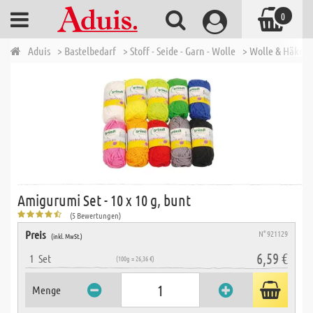
0
Aduis
> Bastelbedarf
> Stoff - Seide - Garn - Wolle
> Wolle & Häkelg
Amigurumi Set - 10 x 10 g, bunt
(5 Bewertungen)
Preis
N° 921129
(inkl. MwSt.)
6,59 €
1
Set
(100g = 26,36 €)
Menge