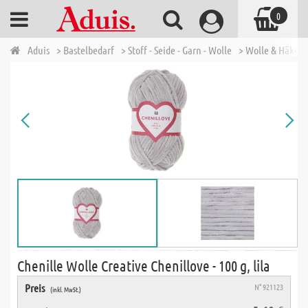
0
Aduis
> Bastelbedarf
> Stoff - Seide - Garn - Wolle
> Wolle & Häkelg
Chenille Wolle Creative Chenillove - 100 g, lila
Preis
N° 921123
(inkl. MwSt.)