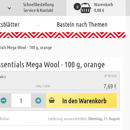
Schnellbestellung
Warenkorb
0
Service & Kontakt
0,00 €
.
tsblätter
Basteln nach Themen
ials Mega Wool - 100 g, orange
ssentials Mega Wool - 100 g, orange
N° 921676
wSt.)
7,69 €
(100g = 7,69 €)
In den Warenkorb
eferbar
Lieferung voraussichtlich:
Dienstag, 11. August