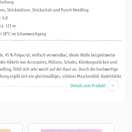
ischung
ires, Strickmützen, Strickschals und Punch Needling
: 6,0
ca. 125 m
ei 30°C im Schonwaschgang
e, 45 % Polyacryl, vielfach verwendbar, ideale Wolle beispielsweise
oder Häkeln von Accessoires, Mützen, Schales, Kleidungsstücken und
dling, fühlt sich sehr weich auf der Haut an. Durch die hochwertige
hung ergibt sich ein gleichmäßiges, schönes Maschenbild. Nadelstärke
e ca. 125 m, maschinenwaschbar im Schongang bei 30 °C.
Details zum Produkt