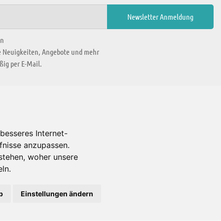
en
ie Neuigkeiten, Angebote und mehr
ig per E-Mail.
WIR BEFINDEN UNS IN
besseres Internet-
rfnisse anzupassen.
Es gibt uns auch in
stehen, woher unsere
ln.
b
Einstellungen ändern