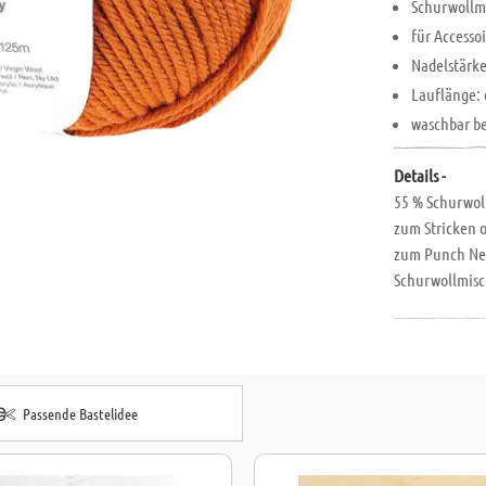
Schurwollm
für Accesso
Nadelstärke
Lauflänge: 
waschbar b
Details -
55 % Schurwoll
zum Stricken 
zum Punch Nee
Schurwollmisc
6,0; Laufläng
Passende Bastelidee