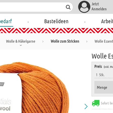
Jetzt
Anmelden
.
.
bedarf
Bastelideen
Arbei
Wolle & Häkelgarne
Wolle zum Stricken
Wolle Essent
Wolle E
Preis
(inkl. M
1
Stk.
Menge
Sofort li