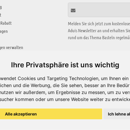
g
t
 Rabatt
Melden Sie sich jetzt zum kostenlos
Aduis Newsletter an und erhalten S
ragen
rund um das Thema Basteln regelmäß
gen verwalten
KREATIV ZONE
Ihre Privatsphäre ist uns wichtig
Aktuelles Video
wendet Cookies und Targeting Technologien, um Ihnen ein 
Alle Videos
ichen und die Werbung, die Sie sehen, besser an Ihre Bedü
Bastelideen
nutzen wir außerdem, um Ergebnisse zu messen, um zu ver
sucher kommen oder um unsere Website weiter zu entwicke
Arbeitsblätter
ärung
Alle akzeptieren
Ich lehne a
© Aduis 1996 - 2026