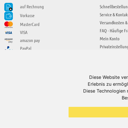
auf Rechnung
Schnellbestellun
Service & Kontak
Vorkasse
Versandkosten &
MasterCard
FAQ - Häufige F
VISA
Mein Konto
amazon pay
Privateinstellun
PayPal
SIE FINDEN UNS AUCH BEI
ÜBER ADUIS
Wir über uns
Diese Website ver
Jobs
Erlebnis zu ermögl
Impressum
Diese Technologien 
Be
AGB
Datenschutzerkl