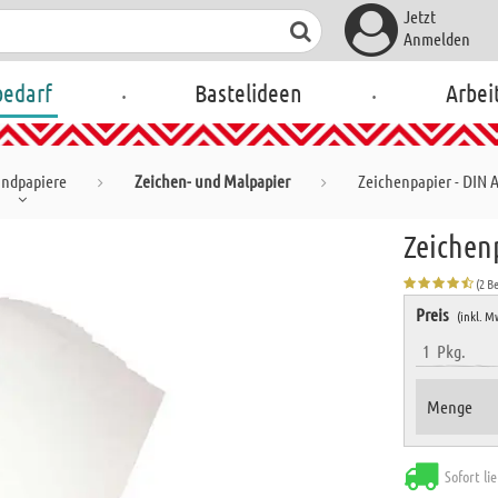
Jetzt
Anmelden
.
.
bedarf
Bastelideen
Arbei
ndpapiere
Zeichen- und Malpapier
Zeichenpapier - DIN A
Zeichenp
(2 B
Preis
(inkl. M
1
Pkg.
Menge
Sofort li