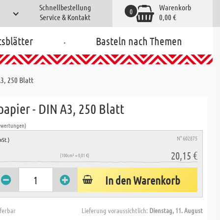
Schnellbestellung
Warenkorb
0
Service & Kontakt
0,00 €
.
tsblätter
Basteln nach Themen
3, 250 Blatt
apier - DIN A3, 250 Blatt
ewertungen)
N° 602875
wSt.)
20,15 €
(100cm² = 0,01 €)
In den Warenkorb
eferbar
Lieferung voraussichtlich:
Dienstag, 11. August