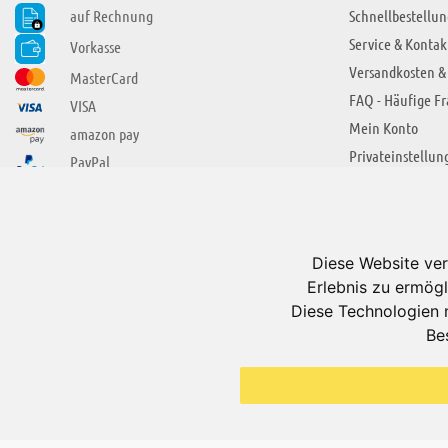
auf Rechnung
Schnellbestellun
Service & Kontak
Vorkasse
Versandkosten &
MasterCard
FAQ - Häufige F
VISA
Mein Konto
amazon pay
Privateinstellun
PayPal
SIE FINDEN UNS AUCH BEI
ÜBER ADUIS
Wir über uns
Diese Website ver
Jobs
Erlebnis zu ermögl
Impressum
Diese Technologien 
Be
AGB
Datenschutzerkl