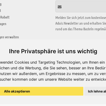
g
t
 Rabatt
Melden Sie sich jetzt zum kostenlos
Aduis Newsletter an und erhalten S
ragen
rund um das Thema Basteln regelmäß
gen verwalten
KREATIV ZONE
Ihre Privatsphäre ist uns wichtig
Aktuelles Video
wendet Cookies und Targeting Technologien, um Ihnen ein 
Alle Videos
ichen und die Werbung, die Sie sehen, besser an Ihre Bedü
Bastelideen
nutzen wir außerdem, um Ergebnisse zu messen, um zu ver
sucher kommen oder um unsere Website weiter zu entwicke
Arbeitsblätter
ärung
Alle akzeptieren
Ich lehne a
© Aduis 1996 - 2026