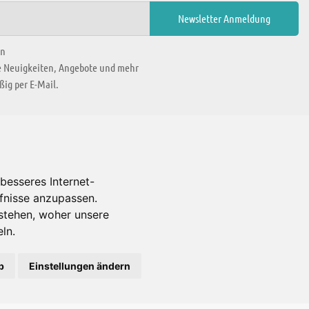
en
ie Neuigkeiten, Angebote und mehr
ig per E-Mail.
WIR BEFINDEN UNS IN
besseres Internet-
rfnisse anzupassen.
Es gibt uns auch in
stehen, woher unsere
ln.
b
Einstellungen ändern