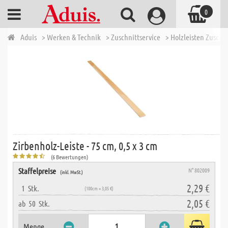
0
Aduis
> Werken & Technik
> Zuschnittservice
> Holzleisten Zuschn
Zirbenholz-Leiste - 75 cm, 0,5 x 3 cm
(6 Bewertungen)
Staffelpreise
N° 802009
(inkl. MwSt.)
2,29 €
1
Stk.
(100cm = 3,05 €)
2,05 €
ab
50
Stk.
Menge