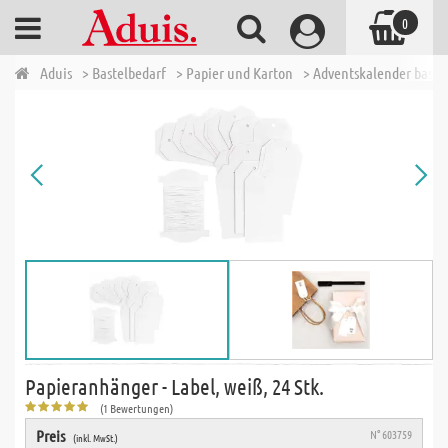
0
Aduis
> Bastelbedarf
> Papier und Karton
> Adventskalender baste
Papieranhänger - Label, weiß, 24 Stk.
(1 Bewertungen)
Preis
N° 603759
(inkl. MwSt.)