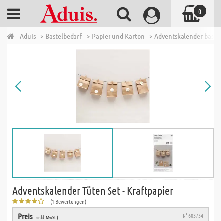
0
Aduis
> Bastelbedarf
> Papier und Karton
> Adventskalender baste
Adventskalender Tüten Set - Kraftpapier
(1 Bewertungen)
Preis
N° 603754
(inkl. MwSt.)