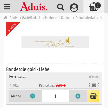
0
Aduis
> Bastelbedarf
> Papier und Karton
> Dekomaterial
> Sticke
% SALE %
Banderole gold - Liebe
Preis
N° 603451
(inkl. MwSt.)
2,00 €
Preissturz
2,89 €
1
Pkg.
Menge