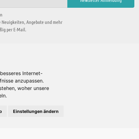
en
ie Neuigkeiten, Angebote und mehr
ig per E-Mail.
WIR BEFINDEN UNS IN
besseres Internet-
rfnisse anzupassen.
Es gibt uns auch in
stehen, woher unsere
ln.
b
Einstellungen ändern