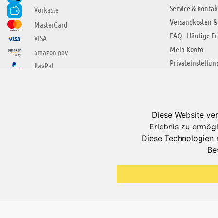
Service & Kontak
Vorkasse
Versandkosten &
MasterCard
FAQ - Häufige F
VISA
Mein Konto
amazon pay
Privateinstellun
PayPal
SIE FINDEN UNS AUCH BEI
ÜBER ADUIS
Wir über uns
Diese Website ver
Jobs
Erlebnis zu ermögl
Impressum
Diese Technologien 
Be
AGB
Datenschutzerkl