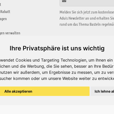
t
 Rabatt
Melden Sie sich jetzt zum kostenlos
Aduis Newsletter an und erhalten S
ragen
rund um das Thema Basteln regelmäß
gen verwalten
KREATIV ZONE
Ihre Privatsphäre ist uns wichtig
Aktuelles Video
wendet Cookies und Targeting Technologien, um Ihnen ein 
Alle Videos
ichen und die Werbung, die Sie sehen, besser an Ihre Bedü
Bastelideen
nutzen wir außerdem, um Ergebnisse zu messen, um zu ver
sucher kommen oder um unsere Website weiter zu entwicke
Arbeitsblätter
ärung
Alle akzeptieren
Ich lehne a
© Aduis 1996 - 2026