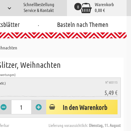
Schnellbestellung
Warenkorb
0
Service & Kontakt
0,00 €
.
tsblätter
Basteln nach Themen
eihnachten
Glitzer, Weihnachten
ewertungen)
N° 603115
wSt.)
5,49 €
In den Warenkorb
eferbar
Lieferung voraussichtlich:
Dienstag, 11. August