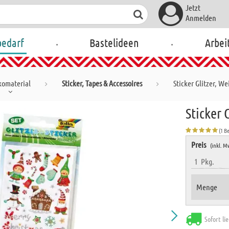
Jetzt
Anmelden
.
.
bedarf
Bastelideen
Arbei
omaterial
Sticker, Tapes & Accessoires
Sticker Glitzer, W
Sticker 
(1 B
Preis
(inkl. M
1
Pkg.
Menge
Sofort li