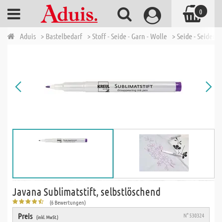
0
Aduis
> Bastelbedarf
> Stoff - Seide - Garn - Wolle
> Seide - Seidenm
Javana Sublimatstift, selbstlöschend
(6 Bewertungen)
Preis
N° 530324
(inkl. MwSt.)