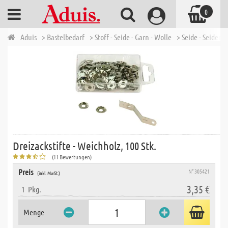
0
Aduis
> Bastelbedarf
> Stoff - Seide - Garn - Wolle
> Seide - Seidenm
Dreizackstifte - Weichholz, 100 Stk.
(11 Bewertungen)
Preis
N° 305421
(inkl. MwSt.)
3,35 €
1
Pkg.
Menge