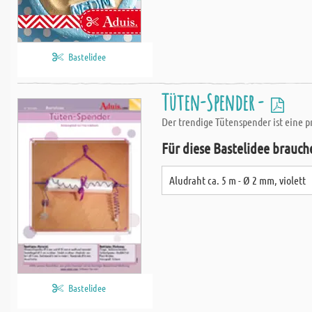
Bastelidee
Tüten-Spender -
Der trendige Tütenspender ist eine pr
Für diese Bastelidee brauch
Aludraht ca. 5 m - Ø 2 mm, violett
Bastelidee