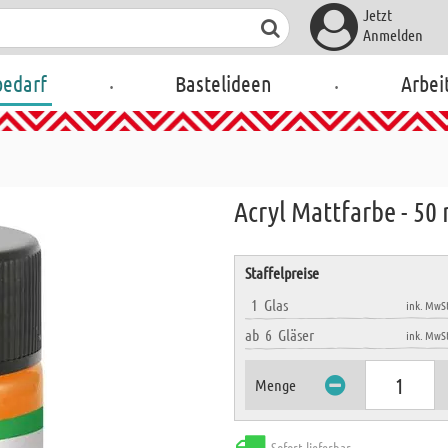
Jetzt
Anmelden
.
.
bedarf
Bastelideen
Arbei
Acryl Mattfarbe - 50
Staffelpreise
1
Glas
ink. MwSt
ab
6
Gläser
ink. MwSt
Menge
Sofort lieferbar