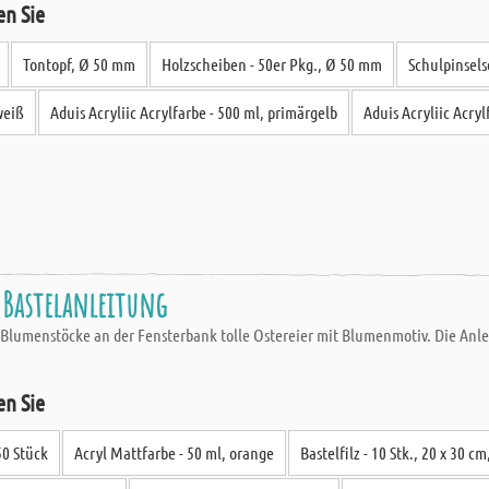
en Sie
Tontopf, Ø 50 mm
Holzscheiben - 50er Pkg., Ø 50 mm
Schulpinsels
weiß
Aduis Acryliic Acrylfarbe - 500 ml, primärgelb
Aduis Acryliic Acryl
 Bastelanleitung
 Blumenstöcke an der Fensterbank tolle Ostereier mit Blumenmotiv. Die Anlei
en Sie
50 Stück
Acryl Mattfarbe - 50 ml, orange
Bastelfilz - 10 Stk., 20 x 30 