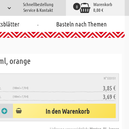
Schnellbestellung
Warenkorb
0
Service & Kontakt
0,00 €
.
tsblätter
Basteln nach Themen
 ml, orange
N° 533151
3,85 €
.
(100ml = 7,70 €)
3,69 €
.
(100ml = 7,70 €)
In den Warenkorb
Lieferung voraussichtlich:
Montag, 01. Januar