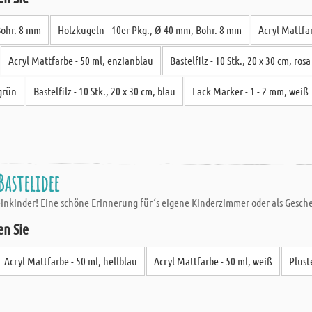
Bohr. 8 mm
Holzkugeln - 10er Pkg., Ø 40 mm, Bohr. 8 mm
Acryl Mattfa
Acryl Mattfarbe - 50 ml, enzianblau
Bastelfilz - 10 Stk., 20 x 30 cm, rosa
lgrün
Bastelfilz - 10 Stk., 20 x 30 cm, blau
Lack Marker - 1 - 2 mm, weiß
Bastelidee
leinkinder! Eine schöne Erinnerung für´s eigene Kinderzimmer oder als Gesch
en Sie
Acryl Mattfarbe - 50 ml, hellblau
Acryl Mattfarbe - 50 ml, weiß
Plust