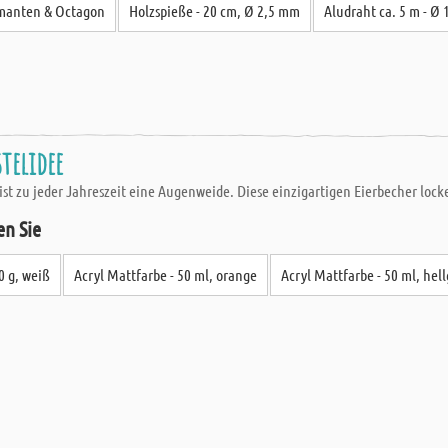
amanten & Octagon
Holzspieße - 20 cm, Ø 2,5 mm
Aludraht ca. 5 m - Ø 
stelidee
ist zu jeder Jahreszeit eine Augenweide. Diese einzigartigen Eierbecher loc
en Sie
0 g, weiß
Acryl Mattfarbe - 50 ml, orange
Acryl Mattfarbe - 50 ml, hel