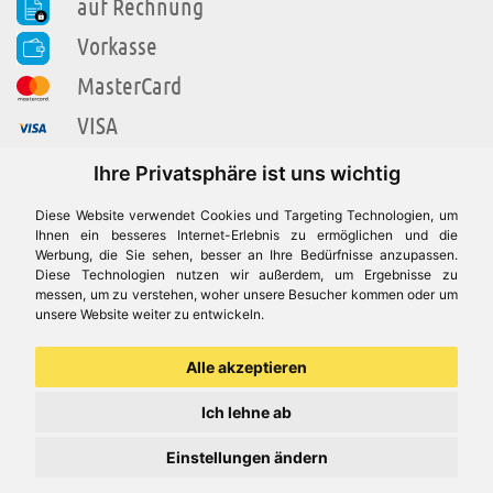
auf Rechnung
Vorkasse
MasterCard
VISA
amazon pay
Ihre Privatsphäre ist uns wichtig
PayPal
Diese Website verwendet Cookies und Targeting Technologien, um
Ihnen ein besseres Internet-Erlebnis zu ermöglichen und die
KUNDENSERVICE
Werbung, die Sie sehen, besser an Ihre Bedürfnisse anzupassen.
Diese Technologien nutzen wir außerdem, um Ergebnisse zu
messen, um zu verstehen, woher unsere Besucher kommen oder um
Schnellbestellung
unsere Website weiter zu entwickeln.
Service & Kontakt
Alle akzeptieren
Versandkosten & Rabatt
Ich lehne ab
Einstellungen ändern
FAQ - Häufige Fragen