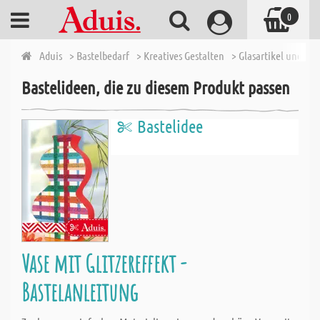
0
Aduis
> Bastelbedarf
> Kreatives Gestalten
> Glasartikel und Zu
Bastelideen, die zu diesem Produkt passen
Bastelidee
Vase mit Glitzereffekt -
Bastelanleitung