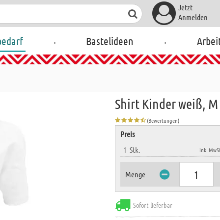
Jetzt
Anmelden
.
.
bedarf
Bastelideen
Arbei
Shirt Kinder weiß, M
(Bewertungen)
Preis
1
Stk.
ink. MwSt
Menge
Sofort lieferbar