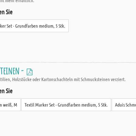
cht mehr erhältlich.
en Sie
rker Set - Grundfarben medium, 5 Stk.
steinen -
ilien, Holzstücke oder Kartonschachteln mit Schmucksteinen verziert.
en Sie
en weiß, M
Textil Marker Set - Grundfarben medium, 5 Stk.
Aduis Schmu