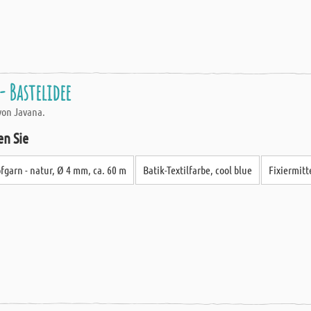
 Bastelidee
von Javana.
en Sie
fgarn - natur, Ø 4 mm, ca. 60 m
Batik-Textilfarbe, cool blue
Fixiermitt