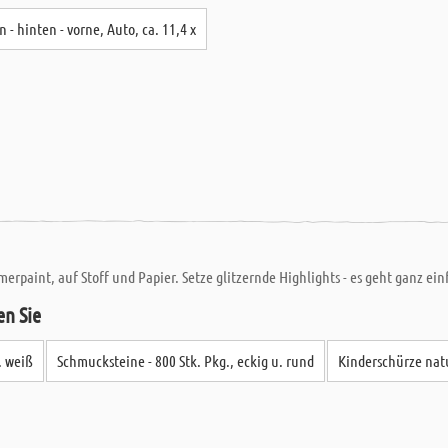
n - hinten - vorne, Auto, ca. 11,4 x
paint, auf Stoff und Papier. Setze glitzernde Highlights - es geht ganz ein
en Sie
. weiß
Schmucksteine - 800 Stk. Pkg., eckig u. rund
Kinderschürze natu