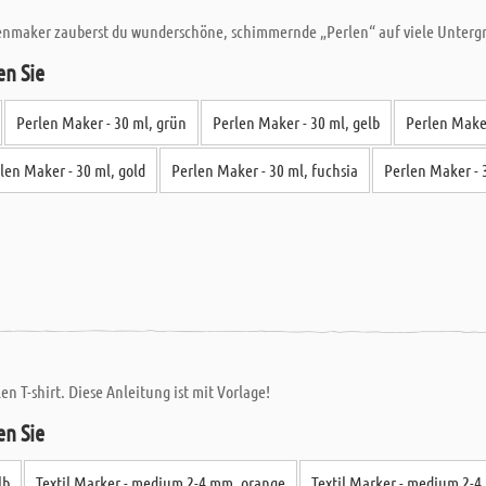
lenmaker zauberst du wunderschöne, schimmernde „Perlen“ auf viele Untergrü
en Sie
Perlen Maker - 30 ml, grün
Perlen Maker - 30 ml, gelb
Perlen Maker
len Maker - 30 ml, gold
Perlen Maker - 30 ml, fuchsia
Perlen Maker - 
en T-shirt. Diese Anleitung ist mit Vorlage!
en Sie
lb
Textil Marker - medium 2-4 mm, orange
Textil Marker - medium 2-4