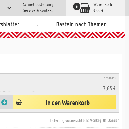
Schnellbestellung
Warenkorb
0
Service & Kontakt
0,00 €
.
tsblätter
Basteln nach Themen
N° 530443
3,65 €
.
In den Warenkorb
Lieferung voraussichtlich:
Montag, 01. Januar