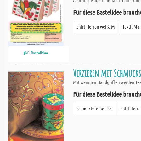
Achtung: Bügelfolie Samtcolor ist ni
Für diese Bastelidee brauch
Shirt Herren weiß, M
Textil Ma
Bastelidee
Verzieren mit Schmuck
Mit wenigen Handgriffen werden Text
Für diese Bastelidee brauch
Schmucksteine - Set
Shirt Herr