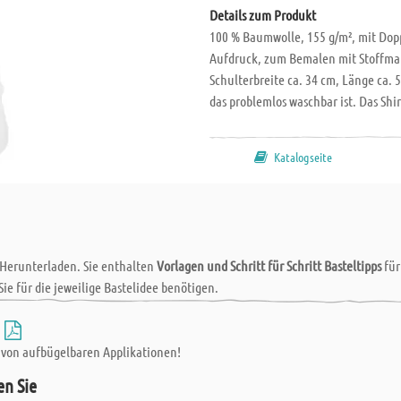
Details zum Produkt
100 % Baumwolle, 155 g/m², mit Dop
Aufdruck, zum Bemalen mit Stoffmal
Schulterbreite ca. 34 cm, Länge ca. 5
das problemlos waschbar ist. Das Shir
bestempeln, zum Einfärben oder zum 
den verschiedensten Anlässen wie Fa
Katalogseite
perfekt auch in Klassen- und Gruppe
Bilder.
 Herunterladen. Sie enthalten
Vorlagen und Schritt für Schritt Basteltipps
fü
Sie für die jeweilige Bastelidee benötigen.
-
fe von aufbügelbaren Applikationen!
en Sie