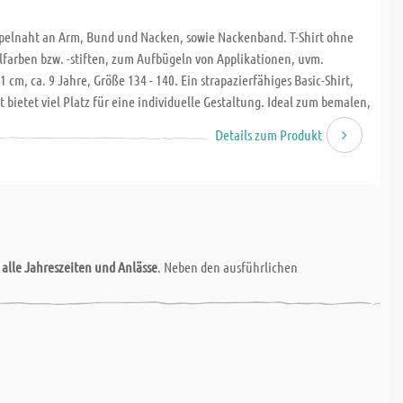
pelnaht an Arm, Bund und Nacken, sowie Nackenband. T-Shirt ohne
farben bzw. -stiften, zum Aufbügeln von Applikationen, uvm.
1 cm, ca. 9 Jahre, Größe 134 - 140. Ein strapazierfähiges Basic-Shirt,
t bietet viel Platz für eine individuelle Gestaltung. Ideal zum bemalen,
Verzieren mit Fashionspray und Schablonen. Ein Shirt lässt sich zu
Details zum Produkt
sching, Karneval, Halloween oder dem Kindergeburtstag gestalten -
narbeit. Beliebt sind coole Sprüche, auffällige Farben und gemalte
r
alle Jahreszeiten und Anlässe
. Neben den ausführlichen