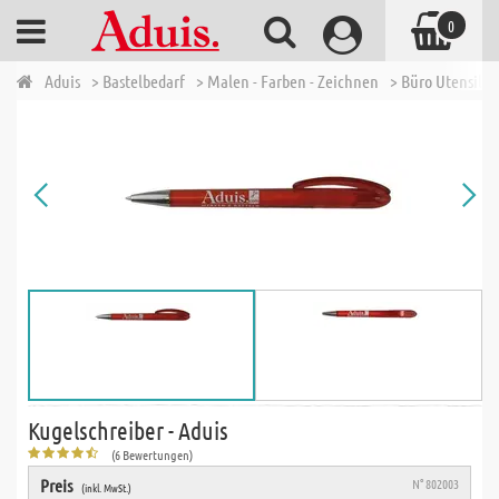
0
Aduis
> Bastelbedarf
> Malen - Farben - Zeichnen
> Büro Utensilie
Kugelschreiber - Aduis
(6 Bewertungen)
Preis
N° 802003
(inkl. MwSt.)