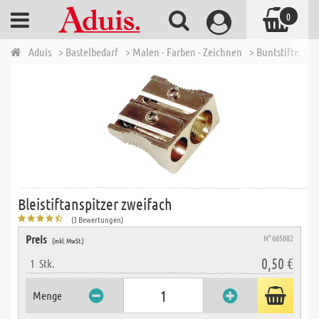
0
Aduis
> Bastelbedarf
> Malen - Farben - Zeichnen
> Buntstifte, Bl
Bleistiftanspitzer zweifach
(3 Bewertungen)
Preis
N° 605082
(inkl. MwSt.)
0,50 €
1
Stk.
Menge