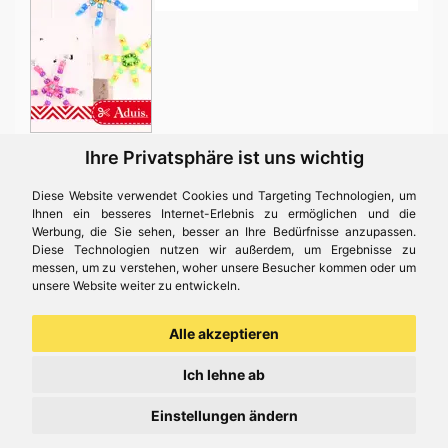
Ponybeads Perlen Sterne -
Ihre Privatsphäre ist uns wichtig
Bastelanleitung
Diese Website verwendet Cookies und Targeting Technologien, um
Ihnen ein besseres Internet-Erlebnis zu ermöglichen und die
Werbung, die Sie sehen, besser an Ihre Bedürfnisse anzupassen.
Glitzernde Sterne aus Chenilledraht und Ponybeads bzw.
Diese Technologien nutzen wir außerdem, um Ergebnisse zu
Kongoperlen. Ideal um die aufregende Weihnachts-Wartezeit mit
messen, um zu verstehen, woher unsere Besucher kommen oder um
unsere Website weiter zu entwickeln.
Kindern zu verschönern. Wer braucht schon Schnee wen man
genug Glitzer hat?
Alle akzeptieren
Für diese Bastelidee brauchen Sie
Ich lehne ab
Chenilledraht gold & silber - 10 Stk., Ø 9 mm, 50
Einstellungen ändern