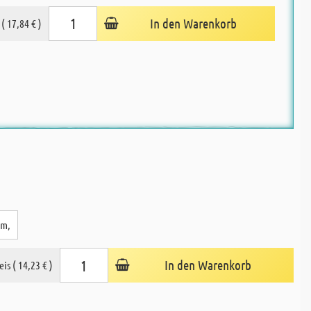
In den Warenkorb
 ( 17,84 € )
cm,
In den Warenkorb
eis ( 14,23 € )