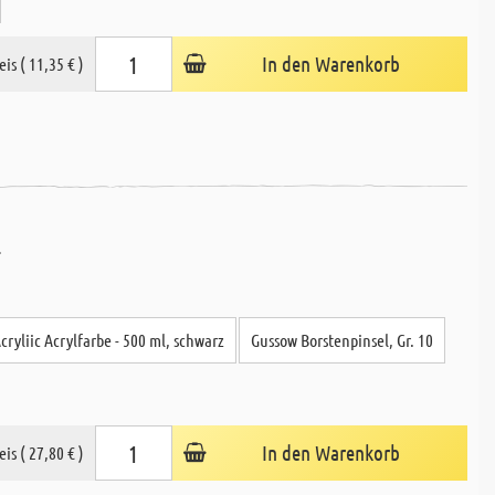
In den Warenkorb
eis ( 11,35 € )
.
cryliic Acrylfarbe - 500 ml, schwarz
Gussow Borstenpinsel, Gr. 10
In den Warenkorb
eis ( 27,80 € )