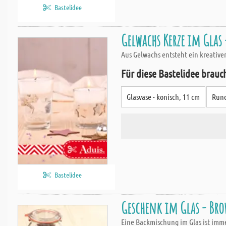
Bastelidee
Gelwachs Kerze im Glas 
Aus Gelwachs entsteht ein kreative
Für diese Bastelidee brauc
Glasvase - konisch, 11 cm
Rund
Bastelidee
Geschenk im Glas - Bro
Eine Backmischung im Glas ist imme