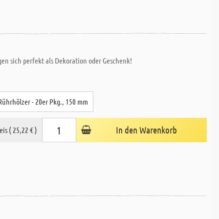
en sich perfekt als Dekoration oder Geschenk!
Rührhölzer - 20er Pkg., 150 mm
In den Warenkorb
eis ( 25,22 € )