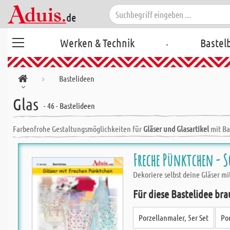
.
Werken & Technik
Bastel
Bastelideen
Glas
- 46 - Bastelideen
Farbenfrohe Gestaltungsmöglichkeiten für
Gläser und Glasartikel
mit Ba
Freche Pünktchen - S
Dekoriere selbst deine Gläser mi
Für diese Bastelidee bra
Porzellanmaler, 5er Set
Por