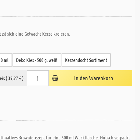
sst sich eine Gelwachs Kerze kreieren.
00 ml
Deko Kies - 500 g, weiß
Kerzendocht Sortiment
In den Warenkorb
eis ( 39,27 € )
ultimatives Brownierezept für eine 500 ml Weckflasche. Hübsch verpackt