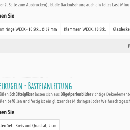
 der 2. Seite zum Ausdrucken), ist die Backmischung auch ein tolles Last-Mi
hen Sie
miringe WECK - 10 Stk., Ø 67 mm
Klammern WECK, 10 Stk.
Glasdecke
P
elkugeln - Bastelanleitung
 süßen
Schüttelgläser
lassen sich aus
Bügelperlenbilder
richtige Dekoelemente
len befüllen und fertig ist ein glitzerndes Mitbringsel oder Weihnachtsgesc
hen Sie
tten Set - Kreis und Quadrat, 9 cm