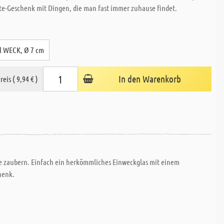
nute-Geschenk mit Dingen, die man fast immer zuhause findet.
l WECK, Ø 7 cm
In den Warenkorb
reis ( 9,94 € )
 zaubern. Einfach ein herkömmliches Einweckglas mit einem
henk.