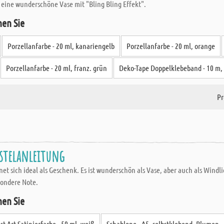
eine wunderschöne Vase mit "Bling Bling Effekt".
hen Sie
Porzellanfarbe - 20 ml, kanariengelb
Porzellanfarbe - 20 ml, orange
Porzellanfarbe - 20 ml, franz. grün
Deko-Tape Doppelklebeband - 10 m
Pr
astelanleitung
et sich ideal als Geschenk. Es ist wunderschön als Vase, aber auch als Windli
sondere Note.
hen Sie
st Art Satinierfarbe - 50 ml, weiß
Schablone - A5, selbstklebend, Blumen