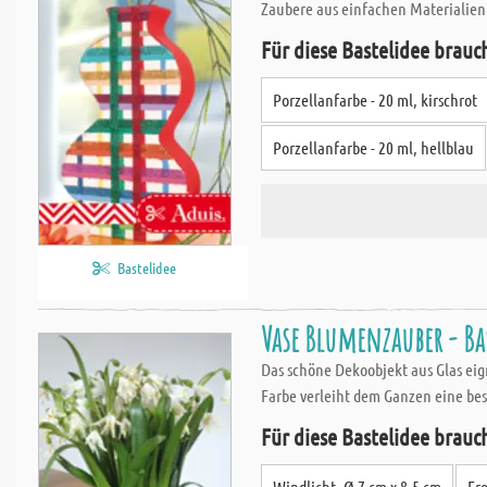
Zaubere aus einfachen Materialien 
Für diese Bastelidee brauc
Porzellanfarbe - 20 ml, kirschrot
Porzellanfarbe - 20 ml, hellblau
Bastelidee
Vase Blumenzauber - B
Das schöne Dekoobjekt aus Glas eign
Farbe verleiht dem Ganzen eine be
Für diese Bastelidee brauc
Windlicht, Ø 7 cm x 8,5 cm
Fro