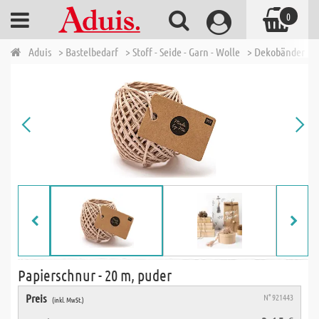
0
Aduis
> Bastelbedarf
> Stoff - Seide - Garn - Wolle
> Dekobänder
>
Papierschnur - 20 m, puder
Preis
N° 921443
(inkl. MwSt.)