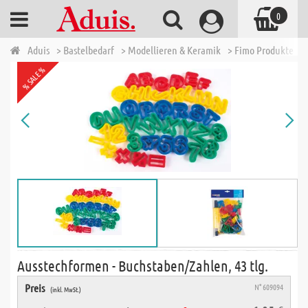
0
Aduis
> Bastelbedarf
> Modellieren & Keramik
> Fimo Produkte
>
% SALE %
Ausstechformen - Buchstaben/Zahlen, 43 tlg.
Preis
N° 609094
(inkl. MwSt.)