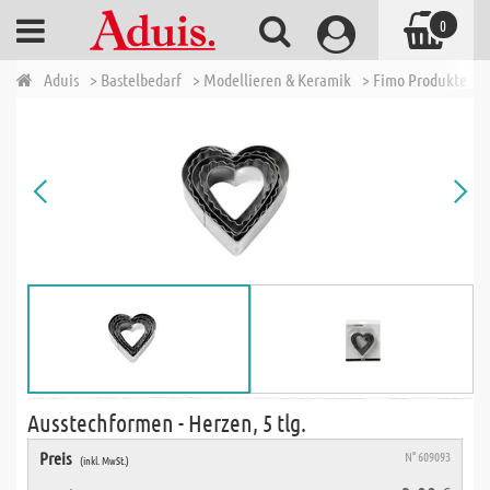
0
Aduis
> Bastelbedarf
> Modellieren & Keramik
> Fimo Produkte
>
Ausstechformen - Herzen, 5 tlg.
Preis
N° 609093
(inkl. MwSt.)