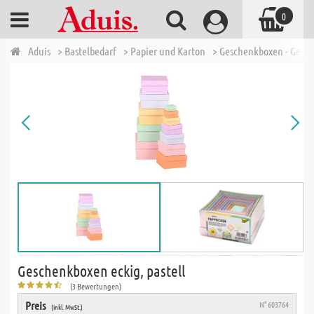
0
Aduis
> Bastelbedarf
> Papier und Karton
> Geschenkboxen - Gesc
Geschenkboxen eckig, pastell
(3 Bewertungen)
Preis
N° 603764
(inkl. MwSt.)