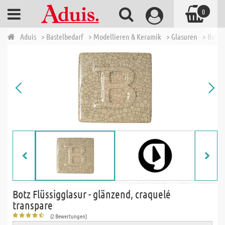
0
Aduis
> Bastelbedarf
> Modellieren & Keramik
> Glasuren
> Botz 
Botz Flüssigglasur - glänzend, craquelé
transpare
(2 Bewertungen)