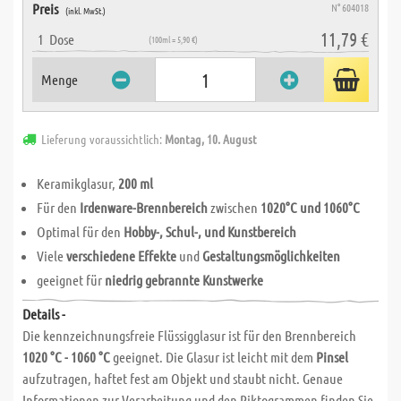
Preis
N° 604018
(inkl. MwSt.)
11,79 €
1
Dose
(100ml = 5,90 €)
Menge
Lieferung voraussichtlich:
Montag, 10. August
Keramikglasur,
200 ml
Für den
Irdenware-Brennbereich
zwischen
1020°C und 1060°C
Optimal für den
Hobby-, Schul-, und Kunstbereich
Viele
verschiedene Effekte
und
Gestaltungsmöglichkeiten
geeignet für
niedrig gebrannte Kunstwerke
Details -
Die kennzeichnungsfreie Flüssigglasur ist für den Brennbereich
1020 °C - 1060 °C
geeignet. Die Glasur ist leicht mit dem
Pinsel
aufzutragen, haftet fest am Objekt und staubt nicht. Genaue
Informationen zur Verarbeitung und den Piktogrammen finden Sie