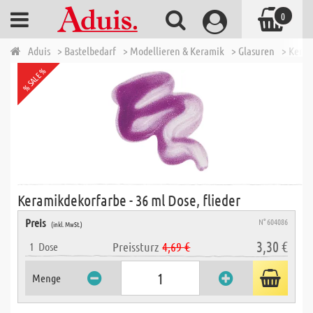
0
Aduis
> Bastelbedarf
> Modellieren & Keramik
> Glasuren
> Keram
% SALE %
Keramikdekorfarbe - 36 ml Dose, flieder
Preis
N° 604086
(inkl. MwSt.)
3,30 €
Preissturz
4,69 €
1
Dose
Menge