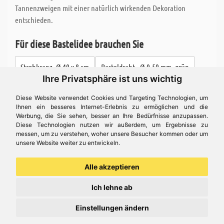
Tannenzweigen mit einer natürlich wirkenden Dekoration
entschieden.
Für diese Bastelidee brauchen Sie
Strohkranz, Ø 40 x 8 cm
Basteldraht - Ø 0,50 mm, grün
Ihre Privatsphäre ist uns wichtig
Kerzenpen - 29 ml, gold
Diese Website verwendet Cookies und Targeting Technologien, um
Ihnen ein besseres Internet-Erlebnis zu ermöglichen und die
Werbung, die Sie sehen, besser an Ihre Bedürfnisse anzupassen.
Diese Technologien nutzen wir außerdem, um Ergebnisse zu
Preis ( 11,95 € )
messen, um zu verstehen, woher unsere Besucher kommen oder um
unsere Website weiter zu entwickeln.
Alle akzeptieren
Bastelidee
Ich lehne ab
Einstellungen ändern