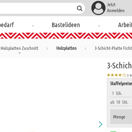
Jetzt
Anmelden
.
.
bedarf
Bastelideen
Arbei
Holzplatten Zuschnitt
Holzplatten
3-Schicht-Platte Fich
3-Schich
(1 
Staffelpreis
1
Stk.
ab
10
Stk.
Menge