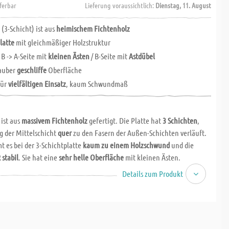
eferbar
Lieferung voraussichtlich:
Dienstag, 11. August
 (3-Schicht) ist aus
heimischem Fichtenholz
latte
mit gleichmäßiger Holzstruktur
 B -> A-Seite mit
kleinen Ästen
/ B-Seite mit
Astdübel
sauber
geschliffe
Oberfläche
für
vielfältigen Einsatz
, kaum Schwundmaß
 ist aus
massivem Fichtenholz
gefertigt. Die Platte hat
3 Schichten
,
g der Mittelschicht
quer
zu den Fasern der Außen-Schichten verläuft.
 es bei der 3-Schichtplatte
kaum zu einem Holzschwund
und die
 stabil
. Sie hat eine
sehr helle Oberfläche
mit kleinen Ästen.
Details zum Produkt