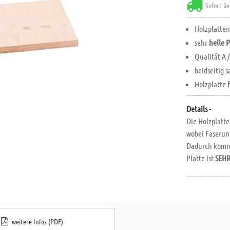
Sofort li
Holzplatten
sehr
helle P
Qualität A /
beidseitig 
Holzplatte 
Details -
Die Holzplatte
wobei Faserun
Dadurch kommt
Platte ist
SEHR
weitere Infos (PDF)