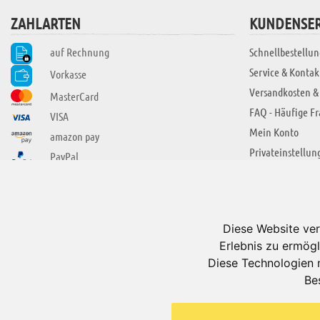
ZAHLARTEN
KUNDENSER
auf Rechnung
Schnellbestellun
Service & Kontak
Vorkasse
Versandkosten &
MasterCard
FAQ - Häufige F
VISA
Mein Konto
amazon pay
Privateinstellun
PayPal
SIE FINDEN UNS AUCH BEI
ÜBER ADUIS
Wir über uns
Diese Website ver
Jobs
Erlebnis zu ermögl
Impressum
Diese Technologien 
Be
AGB
Datenschutzerkl