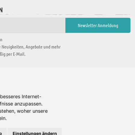
N
en
ie Neuigkeiten, Angebote und mehr
ig per E-Mail.
WIR BEFINDEN UNS IN
besseres Internet-
rfnisse anzupassen.
Es gibt uns auch in
stehen, woher unsere
ln.
b
Einstellungen ändern