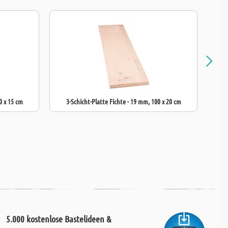
0 x 15 cm
3-Schicht-Platte Fichte - 19 mm, 100 x 20 cm
3
5.000 kostenlose Bastelideen &