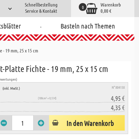
Schnellbestellung
Warenkorb
0
Service & Kontakt
0,00 €
.
tsblätter
Basteln nach Themen
te - 19 mm, 25 x 15 cm
t-Platte Fichte - 19 mm, 25 x 15 cm
Bewertungen)
e
N° 804158
(inkl. MwSt.)
4,95 €
(100cm² = 0,13 €)
4,35 €
In den Warenkorb