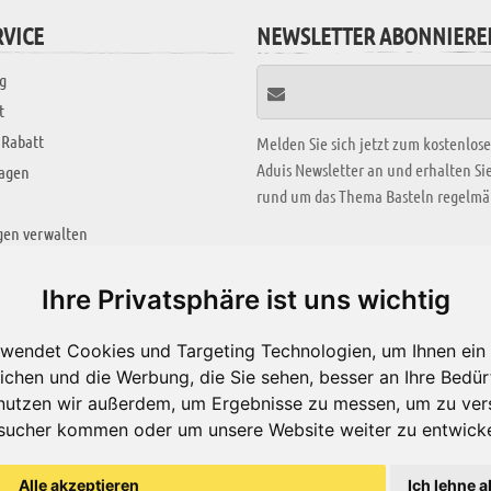
VICE
NEWSLETTER ABONNIERE
g
t
 Rabatt
Melden Sie sich jetzt zum kostenlos
Aduis Newsletter an und erhalten S
ragen
rund um das Thema Basteln regelmäß
gen verwalten
KREATIV ZONE
Ihre Privatsphäre ist uns wichtig
Aktuelles Video
wendet Cookies und Targeting Technologien, um Ihnen ein 
Alle Videos
ichen und die Werbung, die Sie sehen, besser an Ihre Bedü
Bastelideen
nutzen wir außerdem, um Ergebnisse zu messen, um zu ver
sucher kommen oder um unsere Website weiter zu entwicke
Arbeitsblätter
ärung
Alle akzeptieren
Ich lehne a