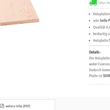
Sofort li
Holzplatten
sehr
helle P
Qualität A /
beidseitig 
Holzplatte 
Details -
Die Holzplatte
wobei Faserun
Dadurch kommt
Platte ist
SEHR
weitere Infos (PDF)