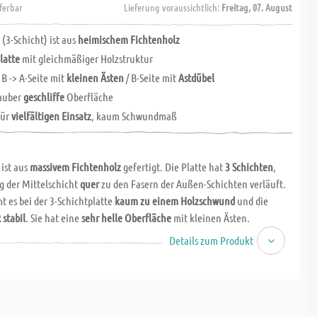
eferbar
Lieferung voraussichtlich:
Freitag, 07. August
 (3-Schicht) ist aus
heimischem Fichtenholz
latte
mit gleichmäßiger Holzstruktur
 B -> A-Seite mit
kleinen Ästen
/ B-Seite mit
Astdübel
sauber
geschliffe
Oberfläche
für
vielfältigen Einsatz
, kaum Schwundmaß
 ist aus
massivem Fichtenholz
gefertigt. Die Platte hat
3 Schichten
,
g der Mittelschicht
quer
zu den Fasern der Außen-Schichten verläuft.
 es bei der 3-Schichtplatte
kaum zu einem Holzschwund
und die
 stabil
. Sie hat eine
sehr helle Oberfläche
mit kleinen Ästen.
Details zum Produkt