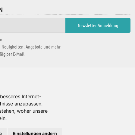
N
en
ie Neuigkeiten, Angebote und mehr
ig per E-Mail.
WIR BEFINDEN UNS IN
besseres Internet-
rfnisse anzupassen.
Es gibt uns auch in
stehen, woher unsere
ln.
b
Einstellungen ändern