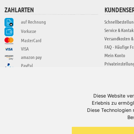
ZAHLARTEN
KUNDENSER
auf Rechnung
Schnellbestellun
Service & Kontak
Vorkasse
Versandkosten &
MasterCard
FAQ - Häufige F
VISA
Mein Konto
amazon pay
Privateinstellun
PayPal
SIE FINDEN UNS AUCH BEI
ÜBER ADUIS
Wir über uns
Diese Website ver
Jobs
Erlebnis zu ermögl
Impressum
Diese Technologien 
Be
AGB
Datenschutzerkl