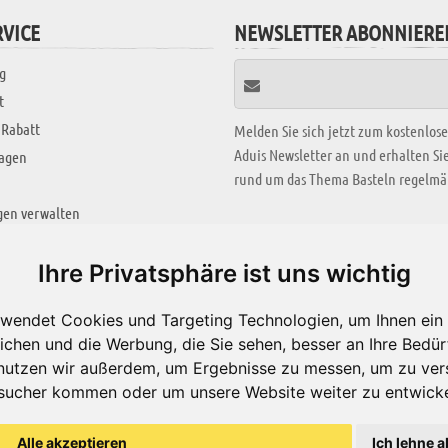
VICE
NEWSLETTER ABONNIERE
g
t
 Rabatt
Melden Sie sich jetzt zum kostenlos
Aduis Newsletter an und erhalten S
ragen
rund um das Thema Basteln regelmäß
gen verwalten
KREATIV ZONE
Ihre Privatsphäre ist uns wichtig
Aktuelles Video
wendet Cookies und Targeting Technologien, um Ihnen ein 
Alle Videos
ichen und die Werbung, die Sie sehen, besser an Ihre Bedü
Bastelideen
nutzen wir außerdem, um Ergebnisse zu messen, um zu ver
sucher kommen oder um unsere Website weiter zu entwicke
Arbeitsblätter
ärung
Alle akzeptieren
Ich lehne a