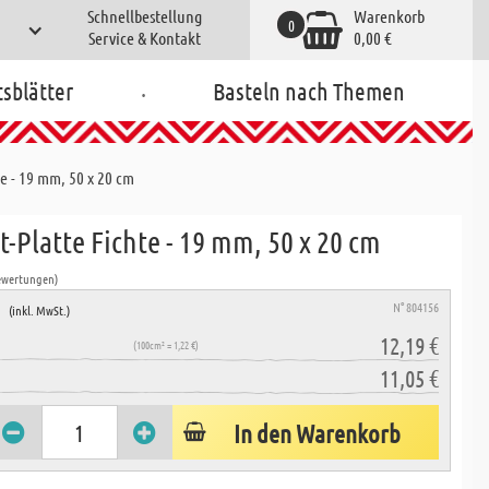
Schnellbestellung
Warenkorb
0
Service & Kontakt
0,00 €
.
tsblätter
Basteln nach Themen
te - 19 mm, 50 x 20 cm
t-Platte Fichte - 19 mm, 50 x 20 cm
ewertungen)
e
N° 804156
(inkl. MwSt.)
12,19 €
(100cm² = 1,22 €)
11,05 €
In den Warenkorb