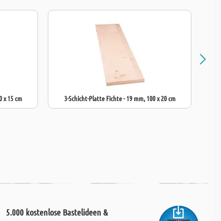
0 x 15 cm
3-Schicht-Platte Fichte - 19 mm, 100 x 20 cm
3
5.000 kostenlose Bastelideen &