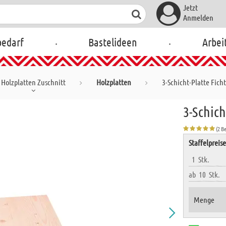
Jetzt
Anmelden
.
.
bedarf
Bastelideen
Arbei
Holzplatten Zuschnitt
Holzplatten
3-Schicht-Platte Fich
3-Schich
(2 B
Staffelpreis
1
Stk.
ab
10
Stk.
Menge