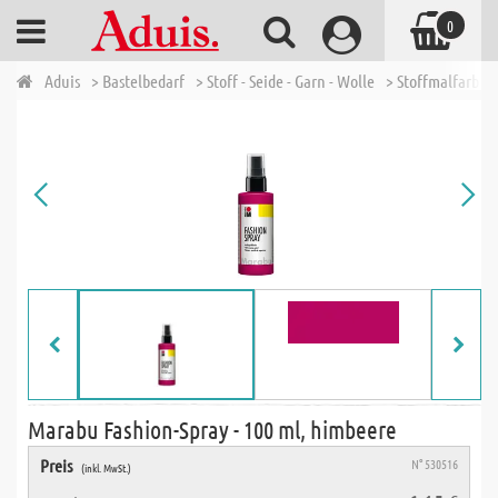
0
Aduis
> Bastelbedarf
> Stoff - Seide - Garn - Wolle
> Stoffmalfarben 
Marabu Fashion-Spray - 100 ml, himbeere
Preis
N° 530516
(inkl. MwSt.)