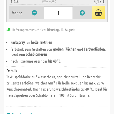
6,15 €
1
Stk.
(100ml = 6,15 €)
Menge
Lieferung voraussichtlich:
Dienstag, 11. August
Farbspray
für
helle Textilien
farbstark zum Gestalten von
großen Flächen
und
Farbverläufen
,
ideal zum
Schablonieren
nach Fixierung waschbar
bis 40 °C
Details -
Textilsprühfarbe auf Wasserbasis, geruchsneutral und lichtecht,
brillante Farbtöne, weicher Griff. Für helle Textilien bis max. 20 %
Kunstfaseranteil. Nach Fixierung waschbeständig bis 40 °C. Ideal für
freies Sprühen oder Schablonieren, 100 ml Sprühflasche.