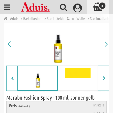
0
Aduis
> Bastelbedarf
> Stoff - Seide - Garn - Wolle
> Stoffmalfarben 
Marabu Fashion-Spray - 100 ml, sonnengelb
Preis
N° 530510
(inkl. MwSt.)