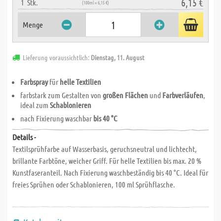
6,15 €
1
Stk.
(100ml = 6,15 €)
Menge
Lieferung voraussichtlich:
Dienstag, 11. August
Farbspray
für
helle Textilien
farbstark zum Gestalten von
großen Flächen
und
Farbverläufen
,
ideal zum
Schablonieren
nach Fixierung waschbar
bis 40 °C
Details -
Textilsprühfarbe auf Wasserbasis, geruchsneutral und lichtecht,
brillante Farbtöne, weicher Griff. Für helle Textilien bis max. 20 %
Kunstfaseranteil. Nach Fixierung waschbeständig bis 40 °C. Ideal für
freies Sprühen oder Schablonieren, 100 ml Sprühflasche.