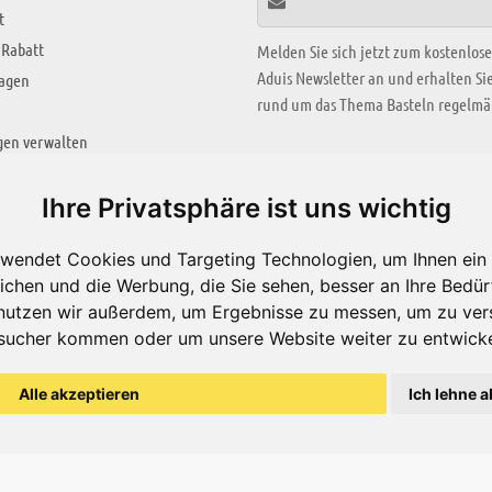
t
 Rabatt
Melden Sie sich jetzt zum kostenlos
Aduis Newsletter an und erhalten S
ragen
rund um das Thema Basteln regelmäß
gen verwalten
KREATIV ZONE
Ihre Privatsphäre ist uns wichtig
Aktuelles Video
wendet Cookies und Targeting Technologien, um Ihnen ein 
Alle Videos
ichen und die Werbung, die Sie sehen, besser an Ihre Bedü
Bastelideen
nutzen wir außerdem, um Ergebnisse zu messen, um zu ver
sucher kommen oder um unsere Website weiter zu entwicke
Arbeitsblätter
ärung
Alle akzeptieren
Ich lehne a
© Aduis 1996 - 2026