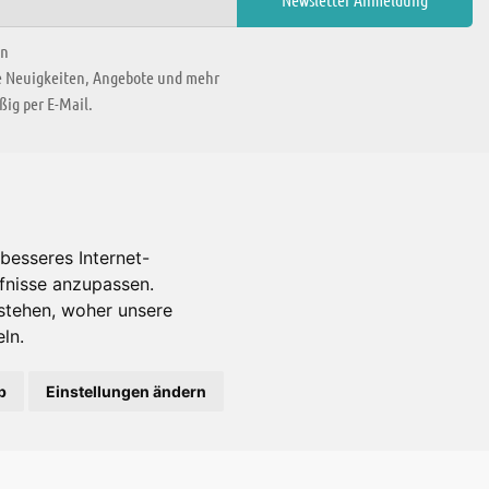
en
ie Neuigkeiten, Angebote und mehr
ig per E-Mail.
WIR BEFINDEN UNS IN
besseres Internet-
rfnisse anzupassen.
Es gibt uns auch in
stehen, woher unsere
ln.
b
Einstellungen ändern