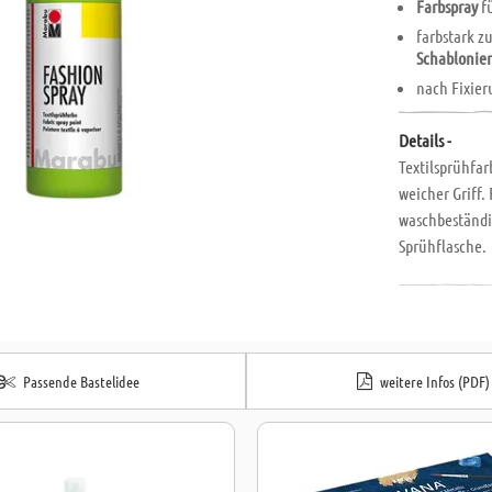
Farbspray
f
farbstark z
Schablonie
nach Fixie
Details -
Textilsprühfar
weicher Griff.
waschbeständig
Sprühflasche.
Passende Bastelidee
weitere Infos (PDF)