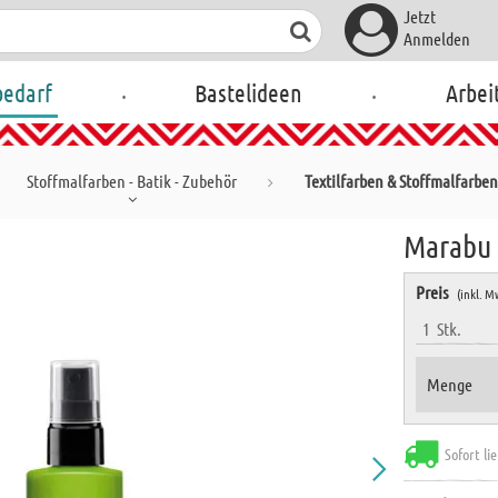
Jetzt
Anmelden
.
.
bedarf
Bastelideen
Arbei
Stoffmalfarben - Batik - Zubehör
Textilfarben & Stoffmalfarben
Marabu 
Preis
(inkl. M
1
Stk.
Menge
Sofort li