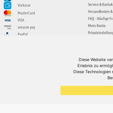
Service & Kontak
Vorkasse
Versandkosten &
MasterCard
FAQ - Häufige F
VISA
Mein Konto
amazon pay
Privateinstellun
PayPal
SIE FINDEN UNS AUCH BEI
ÜBER ADUIS
Wir über uns
Diese Website ver
Jobs
Erlebnis zu ermögl
Impressum
Diese Technologien 
Be
AGB
Datenschutzerkl