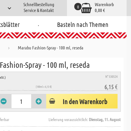
Schnellbestellung
Warenkorb
0
Service & Kontakt
0,00 €
.
tsblätter
Basteln nach Themen
Marabu Fashion-Spray - 100 ml, reseda
Fashion-Spray - 100 ml, reseda
N° 530524
wSt.)
6,15 €
(100ml = 6,15 €)
In den Warenkorb
eferbar
Lieferung voraussichtlich:
Dienstag, 11. August