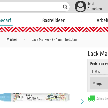
Jetzt
Anmelden
.
.
bedarf
Bastelideen
Arbei
Marker
Lack Marker - 2 - 4 mm, hellblau
Lack Mar
Preis
(inkl. M
1
Stk.
Menge
Sofort li