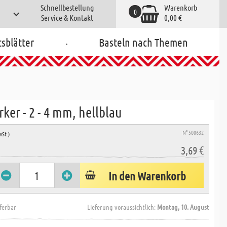
Schnellbestellung
Warenkorb
0
Service & Kontakt
0,00 €
.
tsblätter
Basteln nach Themen
ker - 2 - 4 mm, hellblau
N° 500632
wSt.)
3,69 €
In den Warenkorb
eferbar
Lieferung voraussichtlich:
Montag, 10. August