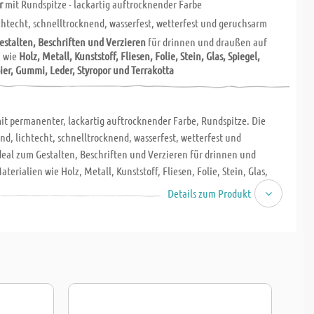
r
mit Rundspitze - lackartig auftrocknender Farbe
chtecht, schnelltrocknend, wasserfest, wetterfest und geruchsarm
estalten, Beschriften und Verzieren
für drinnen und draußen auf
n wie
Holz, Metall, Kunststoff, Fliesen, Folie, Stein, Glas, Spiegel,
ier, Gummi, Leder, Styropor und Terrakotta
it permanenter, lackartig auftrocknender Farbe, Rundspitze. Die
end, lichtecht, schnelltrocknend, wasserfest, wetterfest und
deal zum Gestalten, Beschriften und Verzieren für drinnen und
terialien wie Holz, Metall, Kunststoff, Fliesen, Folie, Stein, Glas,
n, Papier, Gummi, Leder, Styropor und Terrakotta. Tintenfluss
Details zum Produkt
nd exakt durch Ventilsystem.