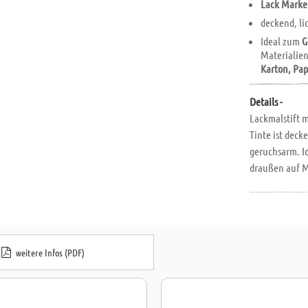
Lack Marke
deckend, li
Ideal zum
G
Materialie
Karton, Pap
Details -
Lackmalstift m
Tinte ist deck
geruchsarm. I
draußen auf Ma
Spiegel, Karto
gleichmäßig u
weitere Infos (PDF)