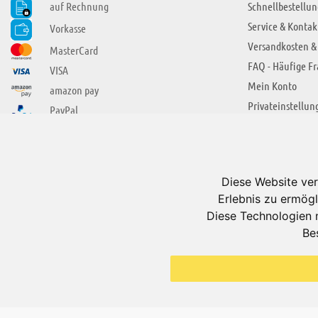
auf Rechnung
Schnellbestellun
Service & Kontak
Vorkasse
Versandkosten &
MasterCard
FAQ - Häufige F
VISA
Mein Konto
amazon pay
Privateinstellun
PayPal
SIE FINDEN UNS AUCH BEI
ÜBER ADUIS
Wir über uns
Diese Website ver
Jobs
Erlebnis zu ermögl
Impressum
Diese Technologien 
Be
AGB
Datenschutzerkl