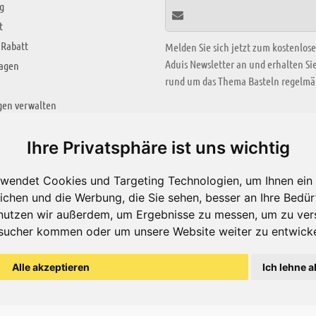
g
t
 Rabatt
Melden Sie sich jetzt zum kostenlos
Aduis Newsletter an und erhalten S
ragen
rund um das Thema Basteln regelmäß
gen verwalten
KREATIV ZONE
Ihre Privatsphäre ist uns wichtig
Aktuelles Video
wendet Cookies und Targeting Technologien, um Ihnen ein 
Alle Videos
ichen und die Werbung, die Sie sehen, besser an Ihre Bedü
Bastelideen
nutzen wir außerdem, um Ergebnisse zu messen, um zu ver
sucher kommen oder um unsere Website weiter zu entwicke
Arbeitsblätter
ärung
Alle akzeptieren
Ich lehne a
© Aduis 1996 - 2026