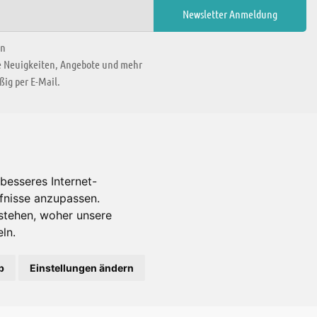
en
ie Neuigkeiten, Angebote und mehr
ig per E-Mail.
WIR BEFINDEN UNS IN
besseres Internet-
rfnisse anzupassen.
Es gibt uns auch in
stehen, woher unsere
ln.
b
Einstellungen ändern