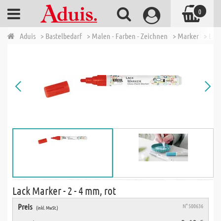
0
Aduis
> Bastelbedarf
> Malen - Farben - Zeichnen
> Marker
> Lack
Lack Marker - 2 - 4 mm, rot
Preis
N° 500636
(inkl. MwSt.)