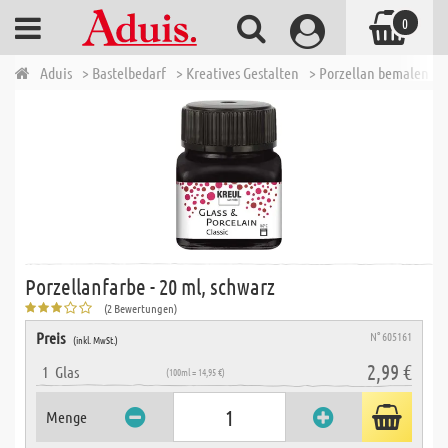
0
Aduis
> Bastelbedarf
> Kreatives Gestalten
> Porzellan bemalen
>
Porzellanfarbe - 20 ml, schwarz
(2 Bewertungen)
Preis
N° 605161
(inkl. MwSt.)
2,99 €
1
Glas
(100ml = 14,95 €)
Menge