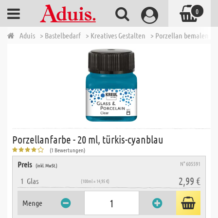
0
Aduis
> Bastelbedarf
> Kreatives Gestalten
> Porzellan bemalen
>
Porzellanfarbe - 20 ml, türkis-cyanblau
(1 Bewertungen)
Preis
N° 605591
(inkl. MwSt.)
2,99 €
1
Glas
(100ml = 14,95 €)
Menge