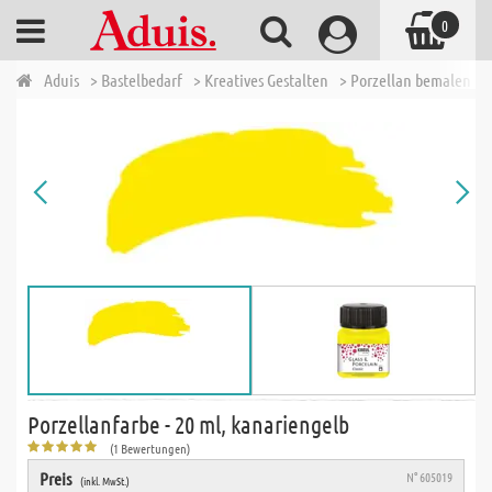
0
Aduis
> Bastelbedarf
> Kreatives Gestalten
> Porzellan bemalen
>
Porzellanfarbe - 20 ml, kanariengelb
(1 Bewertungen)
Preis
N° 605019
(inkl. MwSt.)