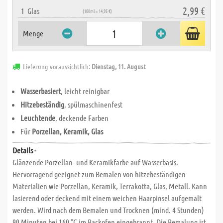
2,99 €
1
Glas
(100ml = 14,95 €)
Menge
Lieferung voraussichtlich:
Dienstag, 11. August
Wasserbasiert
, leicht reinigbar
Hitzebeständig
, spülmaschinenfest
Leuchtende
, deckende Farben
Für
Porzellan, Keramik, Glas
Details -
Glänzende Porzellan- und Keramikfarbe auf Wasserbasis.
Hervorragend geeignet zum Bemalen von hitzebeständigen
Materialien wie Porzellan, Keramik, Terrakotta, Glas, Metall. Kann
lasierend oder deckend mit einem weichen Haarpinsel aufgemalt
werden. Wird nach dem Bemalen und Trocknen (mind. 4 Stunden)
90 Minuten bei 160 °C im Backofen eingebrannt. Die Bemalung ist