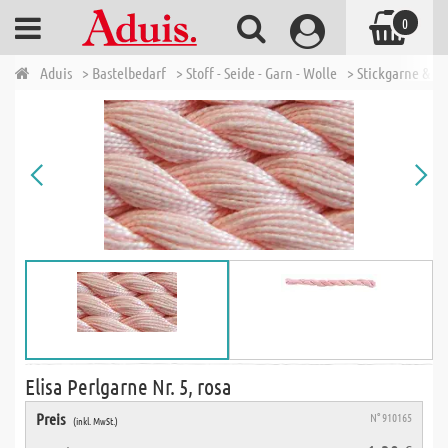
0
Aduis
> Bastelbedarf
> Stoff - Seide - Garn - Wolle
> Stickgarne & N
Elisa Perlgarne Nr. 5, rosa
Preis
N° 910165
(inkl. MwSt.)