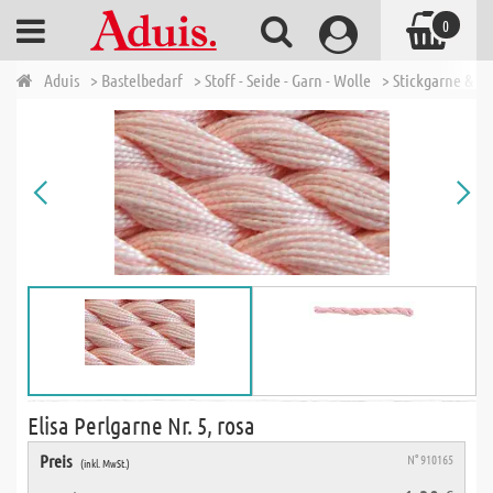
0
Aduis
> Bastelbedarf
> Stoff - Seide - Garn - Wolle
> Stickgarne & N
Elisa Perlgarne Nr. 5, rosa
Preis
N° 910165
(inkl. MwSt.)