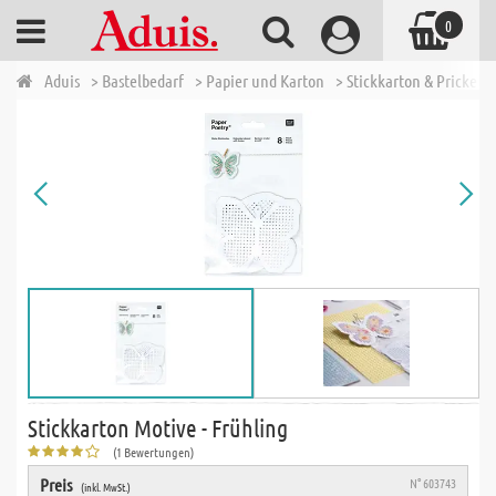
0
Aduis
> Bastelbedarf
> Papier und Karton
> Stickkarton & Prickeln
Stickkarton Motive - Frühling
(1 Bewertungen)
Preis
N° 603743
(inkl. MwSt.)